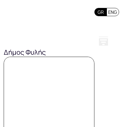
GR
ENG
Δήμος Φυλής